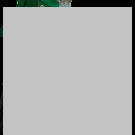
Phân tích lối đá của chiến kê – Mẹo chọn kèo đá gà chuẩn
Theo dõi lịch sử thi đấu
Những chiến kê từng tham gia nhiều trận thường có kinh
nghiệm và bản lĩnh tốt hơn. Khi soi kèo, bạn nên xem xét số
trận thắng – thua, đối thủ đã gặp và thời gian nghỉ giữa các
trận. Đây là mẹo chọn kèo đá gà giúp đánh giá phong độ