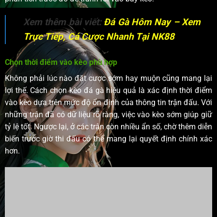
những trận đã có dữ liệu rõ ràng, việc vào kèo sớm giúp giữ
tỷ lệ tốt. Ngược lại, ở các trận còn nhiều ẩn số, chờ thêm diễn
biến trước giờ thi đấu có thể mang lại quyết định chính xác
hơn.