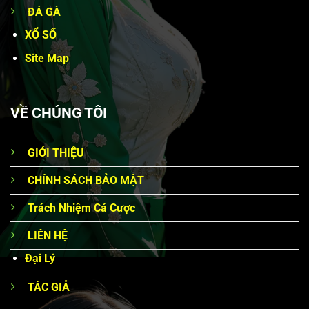
GIỚI THIỆU
CHÍNH SÁCH BẢO MẬT
Trách Nhiệm Cá Cược
LIÊN HỆ
Đại Lý
TÁC GIẢ
LIÊN HỆ
Tên:
NK88
Website:
https://proconsa1.com.mx/