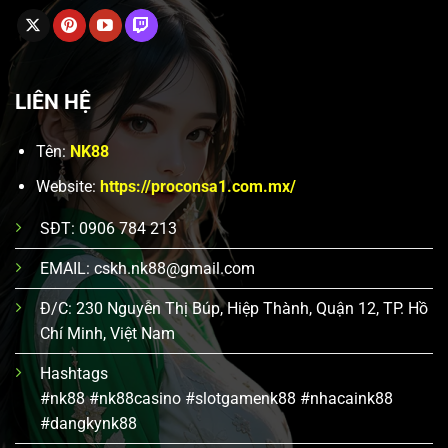
SĐT:
0906 784 213
EMAIL:
cskh.nk88@gmail.com
Đ/C: 230 Nguyễn Thị Búp, Hiệp Thành, Quận 12, TP. Hồ
Chí Minh, Việt Nam
Hashtags
#nk88 #nk88casino #slotgamenk88 #nhacaink88
#dangkynk88