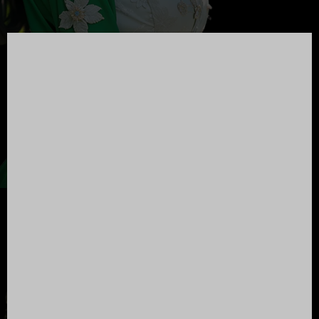
Copyright 2026 ©
Bicon SEO