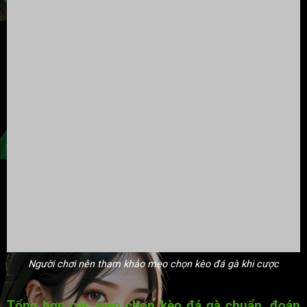
Người chơi nên tham khảo mẹo chọn kèo đá gà khi cược
Tổng hợp các mẹo chọn kèo đá gà chuẩn, đoán
dễ trúng
Dưới đây là những mẹo chọn kèo đá gà được nhiều người
chơi áp dụng khi tham gia đá gà trực tiếp tại nhà cái NK88.
Quan sát kỹ thể trạng chiến kê
Thể trạng là yếu tố đầu tiên cần xem xét khi chọn kèo đá gà.
Một chiến kê sung mãn thường có dáng đứng vững, mắt
tinh anh, lông mượt và phản xạ nhanh. Gà có dấu hiệu mệt