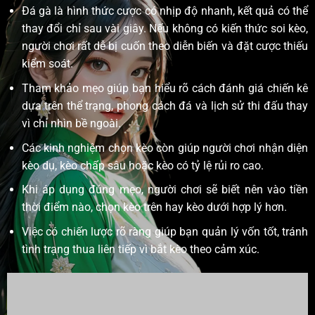
Đá gà là hình thức cược có nhịp độ nhanh, kết quả có thể
thay đổi chỉ sau vài giây. Nếu không có kiến thức soi kèo,
người chơi rất dễ bị cuốn theo diễn biến và đặt cược thiếu
kiểm soát.
Tham khảo mẹo giúp bạn hiểu rõ cách đánh giá chiến kê
dựa trên thể trạng, phong cách đá và lịch sử thi đấu thay
vì chỉ nhìn bề ngoài.
Các kinh nghiệm chọn kèo còn giúp người chơi nhận diện
kèo dụ, kèo chấp sâu hoặc kèo có tỷ lệ rủi ro cao.
Khi áp dụng đúng mẹo, người chơi sẽ biết nên vào tiền
thời điểm nào, chọn kèo trên hay kèo dưới hợp lý hơn.
Việc có chiến lược rõ ràng giúp bạn quản lý vốn tốt, tránh
tình trạng thua liên tiếp vì bắt kèo theo cảm xúc.