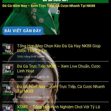
Chức năng bình luận bị tắt
ở
Tổng
Hợp
Đá Gà Trực Tiếp NK88 – Xem Live Chuẩn, Cược
18
Mẹo
Linh Hoạt
Th12
Chọn
Chức năng bình luận bị tắt
ở
Kèo
Đá
Đá
Gà
Đá Gà Hôm Nay – Xem Trực Tiếp, Cá Cược Nhanh
Gà
18
Trực
Hay
Tại NK88
Th12
Tiếp
NK88
Chức năng bình luận bị tắt
ở
NK88
Giúp
Đá
–
Cược
Gà
XSMT – Tổng Hợp Kinh Nghiệm Chơi Với Tỷ Lệ
Xem
Thủ
18
Hôm
Live
Trúng Cao NK88
Tự
Th12
Nay
Chuẩn,
Tin
Chức năng bình luận bị tắt
ở
–
Cược
XSMT
Xem
Linh
–
XSMB NK88 – Tham Gia Chọn Số, Nhận Thưởng
Trực
Hoạt
18
Tổng
Tiếp,
Nhanh Chóng
Th12
Hợp
Cá
Chức năng bình luận bị tắt
ở
Kinh
Cược
XSMB
Nghiệm
Nhanh
NK88
Chơi
Tại
–
Với
NK88
Tham
Tỷ
Gia
Lệ
Chọn
Trúng