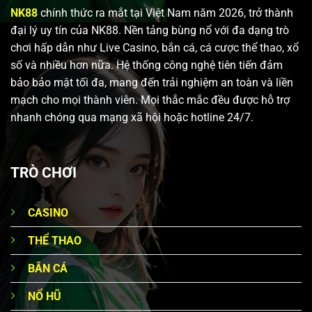
TRÒ CHƠI
CASINO
THỂ THAO
BẮN CÁ
NỔ HŨ
ĐÁ GÀ
XỔ SỐ
Site Map
VỀ CHÚNG TÔI